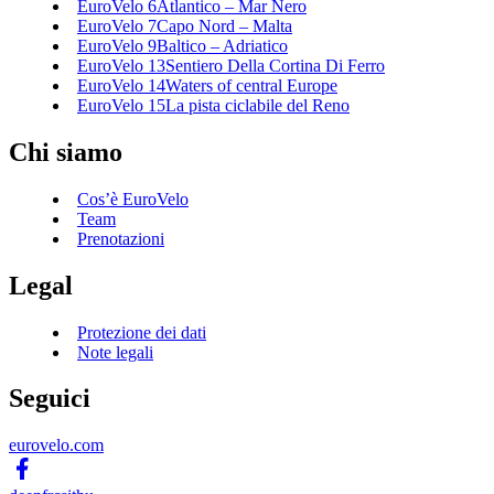
EuroVelo 6
Atlantico – Mar Nero
EuroVelo 7
Capo Nord – Malta
EuroVelo 9
Baltico – Adriatico
EuroVelo 13
Sentiero Della Cortina Di Ferro
EuroVelo 14
Waters of central Europe
EuroVelo 15
La pista ciclabile del Reno
Chi siamo
Cos’è EuroVelo
Team
Prenotazioni
Legal
Protezione dei dati
Note legali
Seguici
eurovelo.com