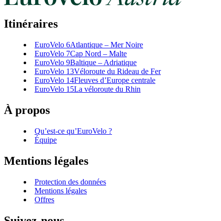
Itinéraires
EuroVelo 6
Atlantique – Mer Noire
EuroVelo 7
Cap Nord – Malte
EuroVelo 9
Baltique – Adriatique
EuroVelo 13
Véloroute du Rideau de Fer
EuroVelo 14
Fleuves d’Europe centrale
EuroVelo 15
La véloroute du Rhin
À propos
Qu’est-ce qu’EuroVelo ?
Équipe
Mentions légales
Protection des données
Mentions légales
Offres
Suivez-nous